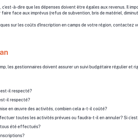
, c’est-à-dire que les dépenses doivent être égales aux revenus. Il imp
faire face aux imprévus (refus de subvention, bris de matériel, diminuti
iques sur les coûts d'inscription en camps de votre région, contactez 
lan
amp, les gestionnaires doivent assurer un suivi budgétaire régulier et r
 est-il respecté?
est-il respecté?
 mise en œuvre des activités, combien cela a-t-il coûté?
ectuer toutes les activités prévues ou faudra-t-il en annuler? Si c’est
s tous été effectués?
inscriptions?