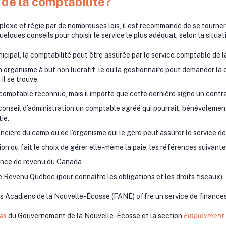
 de la comptabilité?
xe et régie par de nombreuses lois, il est recommandé de se tourner 
uelques conseils pour choisir le service le plus adéquat, selon la situa
icipal, la comptabilité peut être assurée par le service comptable de la
 organisme à but non lucratif, le ou la gestionnaire peut demander la 
il se trouve.
omptable reconnue, mais il importe que cette dernière signe un contra
conseil d’administration un comptable agréé qui pourrait, bénévolement 
tie.
inancière du camp ou de l’organisme qui le gère peut assurer le service de
ation ou fait le choix de gérer elle-même la paie, les références suivan
ence de revenu du Canada
e Revenu Québec (pour connaître les obligations et les droits fiscaux)
s Acadiens de la Nouvelle-Écosse (FANÉ) offre un service de financ
ail
du Gouvernement de la Nouvelle-Écosse et la section
Employment 