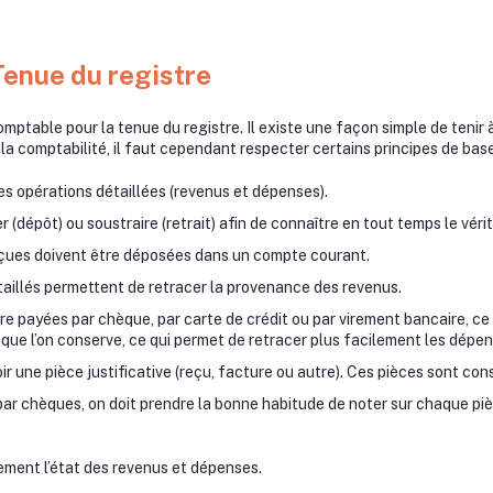
Tenue du registre
comptable pour la tenue du registre. Il existe une façon simple de tenir
 la comptabilité, il faut cependant respecter certains principes de base
es opérations détaillées (revenus et dépenses).
 (dépôt) ou soustraire (retrait) afin de connaître en tout temps le vér
çues doivent être déposées dans un compte courant.
aillés permettent de retracer la provenance des revenus.
e payées par chèque, par carte de crédit ou par virement bancaire, ce qu
que l’on conserve, ce qui permet de retracer plus facilement les dépe
ir une pièce justificative (reçu, facture ou autre). Ces pièces sont co
ar chèques, on doit prendre la bonne habitude de noter sur chaque piè
rement l’état des revenus et dépenses.