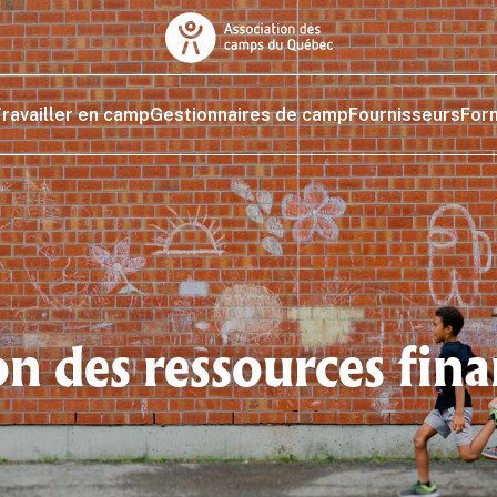
ravailler en camp
Gestionnaires de camp
Fournisseurs
For
on des ressources fina