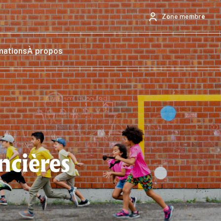
Zone membre
mations
À propos
ncières