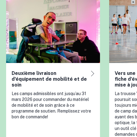
Deuxième livraison
Vers une 
d'équipement de mobilité et de
fiche d’é
soin
mise à jo
Les camps admissibles ont jusqu’au 31
La trousse
mars 2026 pour commander du matériel
poursuit s
de mobilité et de soin grâce à ce
toujours mi
programme de soutien. Remplissez votre
de camp dan
bon de commande!
ayant des b
optique, la
un outil cl
demandes d’