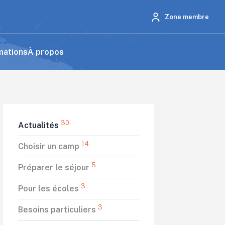
Zone membre
mations
À propos
30
Actualités
14
Choisir un camp
5
Préparer le séjour
3
Pour les écoles
3
Besoins particuliers