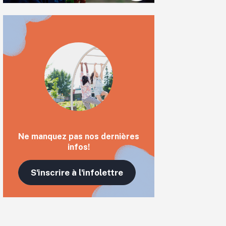
Ne manquez pas nos dernières
infos!
S'inscrire à l'infolettre