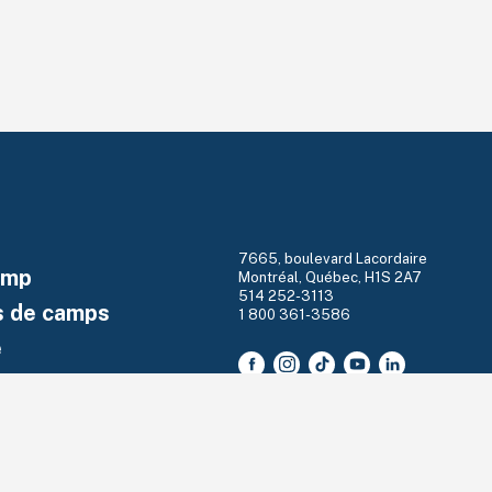
7665, boulevard Lacordaire
amp
Montréal, Québec, H1S 2A7
514 252-3113
s de camps
1 800 361-3586
e