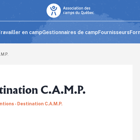
ravailler en camp
Gestionnaires de camp
Fournisseurs
For
.M.P.
stination C.A.M.P.
tions - Destination C.A.M.P.