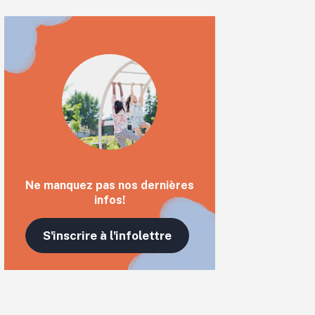
Ne manquez pas nos dernières
infos!
S'inscrire à l'infolettre