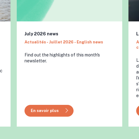
July 2026 news
L
Actualités - Juillet 2026 - English news
A
c
Find out the highlights of this month's
L
newsletter.
d
ec
a
l
s
r
e
En savoir plus