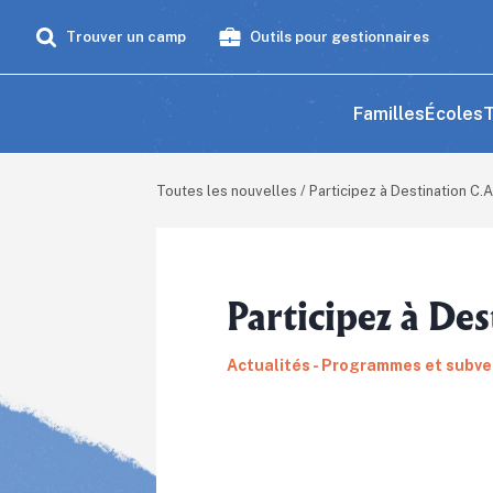
Trouver un camp
Outils pour gestionnaires
Familles
Écoles
T
Toutes les nouvelles
/
Participez à Destination C.A
Participez à De
Actualités - Programmes et subven