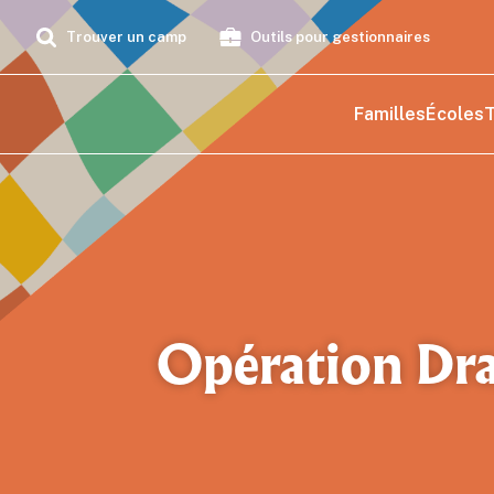
Trouver un camp
Outils pour gestionnaires
Familles
Écoles
T
Opération Dr