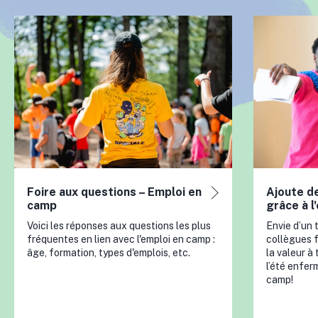
Foire aux questions – Emploi en
Ajoute de
camp
grâce à l
Voici les réponses aux questions les plus
Envie d’un 
fréquentes en lien avec l'emploi en camp :
collègues f
âge, formation, types d'emplois, etc.
la valeur à
l’été enferm
camp!