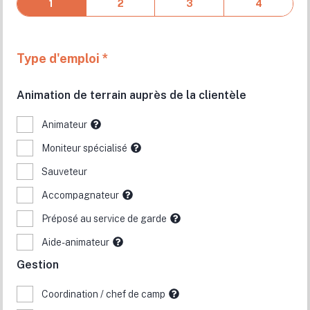
1
2
3
4
Type d'emploi *
Guide de plein air permanent
Animation de terrain auprès de la clientèle
Camp Minogami
Animateur
Mauricie
Moniteur spécialisé
Poste permanent
01/09/26 - 01/01/70
Sauveteur
Accompagnateur
Préposé au service de garde
Aide-animateur
Gestion
Coordination / chef de camp