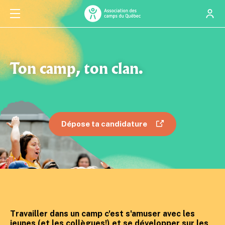
Ton camp, ton clan.
Dépose ta candidature
Travailler dans un camp c'est s'amuser avec les
jeunes (et les collègues!) et se développer sur les