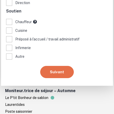
Direction
Coordonnateur.trice à l'animation
Soutien
Camp de jour sablon
Montréal
Chauffeur
Poste permanent
Cuisine
06/07/26 - 01/01/70
Préposé à l'accueil / travail administratif
Infirmerie
Autre
Suivant
Moniteur.trice de séjour – Automne
Le P'tit Bonheur de sablon
Laurentides
Poste saisonnier