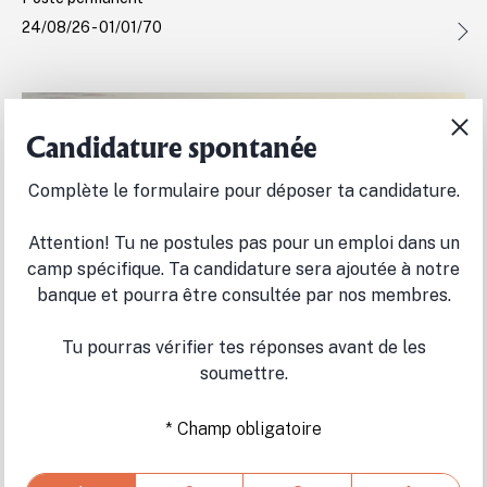
24/08/26 - 01/01/70
Candidature spontanée
Complète le formulaire pour déposer ta candidature.
Attention! Tu ne postules pas pour un emploi dans un
camp spécifique. Ta candidature sera ajoutée à notre
Animateur(trice) - Groupes scolaires
banque et pourra être consultée par nos membres.
Centre Notre-Dame de la Rouge
Laurentides
Tu pourras vérifier tes réponses avant de les
Travail occasionnel
soumettre.
17/08/26 - 01/01/70
* Champ obligatoire