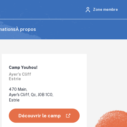
Zone membre
mations
À propos
Camp Youhou!
Ayer's Cliff
Estrie
470 Main,
Ayer's Cliff, Qc, J0B 1C0,
Estrie
Découvrir le camp