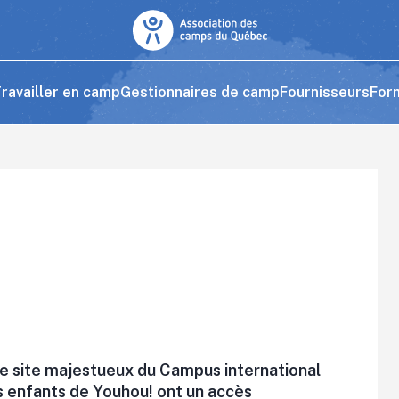
ravailler en camp
Gestionnaires de camp
Fournisseurs
For
 le site majestueux du Campus international
es enfants de Youhou! ont un accès